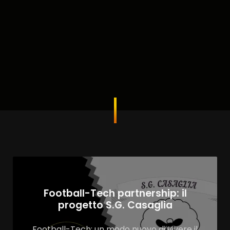
Football-Tech partnership: il
progetto S.G. Casaglia
Football-Tech: un modo nuovo di vivere il