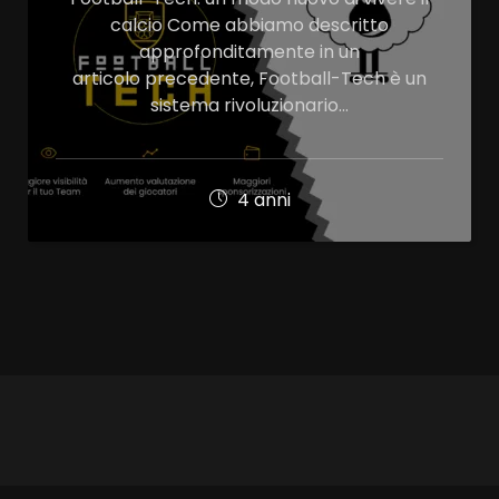
calcio Come abbiamo descritto
approfonditamente in un
articolo precedente, Football-Tech è un
sistema rivoluzionario…
4 anni